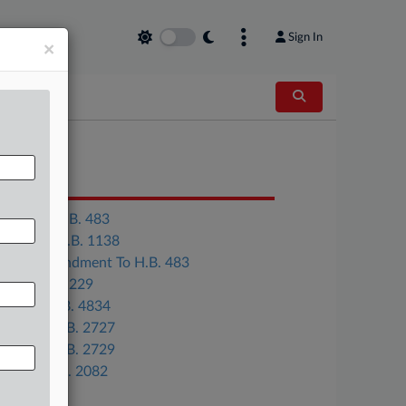
Sign In
×
OCUMENTS
Virginia H.B. 483
Georgia H.B. 1138
Gov. Amendment To H.B. 483
Ohio H.B. 229
Illinois H.B. 4834
Kansas H.B. 2727
Kansas H.B. 2729
Maine L.D. 2082